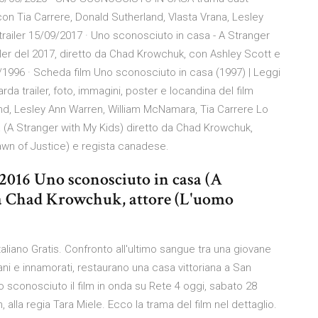
n Tia Carrere, Donald Sutherland, Vlasta Vrana, Lesley
trailer 15/09/2017 · Uno sconosciuto in casa - A Stranger
ller del 2017, diretto da Chad Krowchuk, con Ashley Scott e
2/1996 · Scheda film Uno sconosciuto in casa (1997) | Leggi
rda trailer, foto, immagini, poster e locandina del film
d, Lesley Ann Warren, William McNamara, Tia Carrere Lo
a (A Stranger with My Kids) diretto da Chad Krowchuk,
wn of Justice) e regista canadese.
l 2016 Uno sconosciuto in casa (A
da Chad Krowchuk, attore (L'uomo
liano Gratis. Confronto all'ultimo sangue tra una giovane
ani e innamorati, restaurano una casa vittoriana a San
lio sconosciuto il film in onda su Rete 4 oggi, sabato 28
alla regia Tara Miele. Ecco la trama del film nel dettaglio.