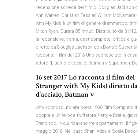
recensione scheda del film di Douglas Jackson co
Ann Warren, Christian Tessier, William McNamara 
with My Kids è un film di genere drammatico, thri
Mitch Ryan. Durata 85 minuti. Distribuito da 31/1
la recensione, trama, cast completo, critica e gua
diretto da Douglas Jackson con Donald Sutherlan
racconta il film del 2016 Uno sconosciuto in cas
attore (L'uomo d'acciaio, Batman v Superman: Da
16 set 2017 Lo racconta il film de
Stranger with My Kids) diretto 
d'acciaio, Batman v
Uno sconosciuto alla porta 1990 Film Completo Ita
coppia e un feroce truffatore.Patty e Drake, giov
Francisco, in cui ricavano tre appartamenti. Il fig
maggio 2016. Nel cast: Shani Atias e Sosie Bacon, 