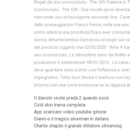
Regali da uno sconosciuto - The Gift Stasera in Tv
sconosciuto - The Gift - Due novelli sposi diven
nasconde uno sconvolgente secondo fine. Caramel
dallo sceneggiatore Franco Ferrini, nella sua un
uomo adesca una prostituta.Dopo aver consumato
donna, dimenticandosi il prezioso orologio sul c
del prezioso oggetto ma 02/05/2020 · Rete 4 tras
uno sconosciuto. Le atmosfere sono da thriller a
produzione è statunitense 04/01/2013 · La casa d
deve guardare sono a letto con l'influenza e sta
impegnativo. Tutto tace finché il telefono non inizi
informa con una certa insistenza se la ragazza ab
Il diavolo veste prada 2 quando esce
Cold skin trama completa
App scaricare video youtube iphone
Gianni e il magico alverman in italiano
Charlie chaplin il grande dittatore streaming