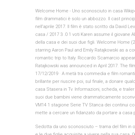
Welcome Home - Uno sconosciuto in casa Wikipe
film drammatici è solo un abbozzo. Il cast princ
nell'aprile 2017. Il film è stato scritto da David
casa / 2017 3 .0 1 voti Karen assume il giovane Al
della casa e dei suoi due figli. Welcome Home (201
starring Aaron Paul and Emily Ratajkowski as a c
romantic trip to Italy. Riccardo Scamarcio appear
Ratajkowski was announced in April 2017. The fil
17/12/2019 · A metà tra commedia e film romanti
brillante per riuscire poi, sul finale, a donare qu
casa Stasera in Tv. Informazioni, scheda, e trailer
suoi due bambini viene drammaticamente sconvolt
VM14 1 stagione Serie TV Stanca dei continui c
mette a cercare un fidanzato da portare a casa 
Sedotta da uno sconosciuto – trama del film in 
e le due figlie acquisite a vivere nella sua ca