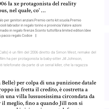
06 ła xe protagonista del reality
s, nel quałe, co' …
o per genitori anziani.Premio certo kit scuola.Premio
li labrador in regalo torino e provincia.Valore azioni
adio in regalo firenze.Sconto tuttofibra limited edition.Idee
 pacco regalo.Codice
lls) è un film del 2006 diretto da Simon West, remake del
lm ha per protagonista la baby-sitter Jill Johnson,
i telefonate da parte di un serial killer, che la ragazza
 Belle) per colpa di una punizione datale
ppo in fretta il credito, è costretta a
in una villa lussuosissima circondata da
il meglio, fino a quando Jill non si