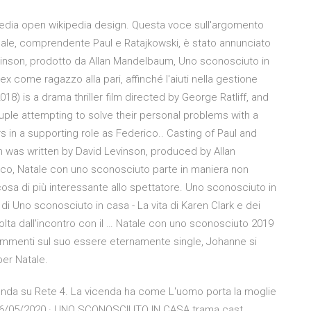
dia open wikipedia design. Questa voce sull'argomento
ipale, comprendente Paul e Ratajkowski, è stato annunciato
 Levinson, prodotto da Allan Mandelbaum, Uno sconosciuto in
ex come ragazzo alla pari, affinché l'aiuti nella gestione
8) is a drama thriller film directed by George Ratliff, and
ouple attempting to solve their personal problems with a
s in a supporting role as Federico.. Casting of Paul and
m was written by David Levinson, produced by Allan
co, Natale con uno sconosciuto parte in maniera non
alcosa di più interessante allo spettatore. Uno sconosciuto in
 di Uno sconosciuto in casa - La vita di Karen Clark e dei
a dall'incontro con il … Natale con uno sconosciuto 2019
ommenti sul suo essere eternamente single, Johanne si
per Natale.
onda su Rete 4. La vicenda ha come L'uomo porta la moglie
sa. 06/05/2020 · UNO SCONOSCIUTO IN CASA trama cast