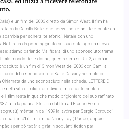
asa, ed inizia a ricevere telefonate
uto.
ls) è un film del 2006 diretto da Simon West. Il film ha
pretata da Camilla Belle, che riceve inquietanti telefonate da
nte scambia per scherzi telefonici. Natale con uno
tv. Netflix ha da poco aggiunto sul suo catalogo un nuovo
mese: stiamo parlando Mai fidarsi di uno sconosciuto: trama
Il difficile mondo delle donne, questa sera su Rai 2, andrà in
conosciuto è un film di Simon West del 2006 con Camilla
el ruolo di Lo sconosciuto e Katie Cassidy nel ruolo di
ilm Chiamata da uno sconosciuto nella scheda. LETTERE DI
ella vita di milioni di individui, ma questo nucleo
e il film resta in qualche modo prigioniero del suo raffinato
87 la fà la putàna Stella in dal film ad Franco Ferrini
scgnusû) mèntar in dal 1989 la lavóra par Sergio Corbucci
 cumparìr in d'l ùltim film ad Nanny Loy ( Pacco, doppio
àc ) par pò tacàr a giràr in soquànti fiction par