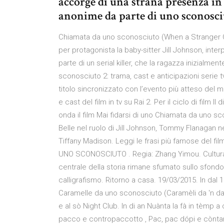
accorge di una strana presenza in c
anonime da parte di uno sconosci
Chiamata da uno sconosciuto (When a Stranger Cal
per protagonista la baby-sitter Jill Johnson, inter
parte di un serial killer, che la ragazza inizialme
sconosciuto 2: trama, cast e anticipazioni serie 
titolo sincronizzato con l’evento più atteso del 
e cast del film in tv su Rai 2. Per il ciclo di film 
onda il film Mai fidarsi di uno Chiamata da uno s
Belle nel ruolo di Jill Johnson, Tommy Flanagan n
Tiffany Madison. Leggi le frasi più famose del f
UNO SCONOSCIUTO . Regia: Zhang Yimou. Culturale n
centrale della storia rimane sfumato sullo sfondo 
calligrafismo. Ritorno a casa. 19/03/2015. In dal 19
Caramelle da uno sconosciuto (Caramèli da 'n da
e al sò Night Club. In di an Nuànta la fà in tèmp a
pacco e contropaccotto , Pac, pac dópi e còntar-p