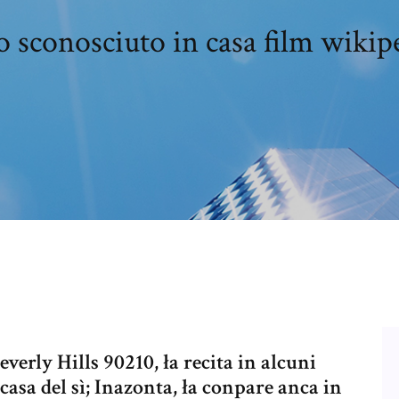
 sconosciuto in casa film wikip
everly Hills 90210, ła recita in alcuni
casa del sì; Inazonta, ła conpare anca in