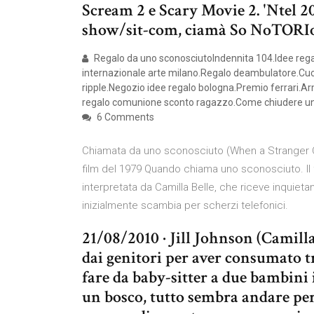
Scream 2 e Scary Movie 2. 'Ntel 20
show/sit-com, ciamà So NoTORIou
Regalo da uno sconosciutoIndennita 104.Idee regal
internazionale arte milano.Regalo deambulatore.Cuccio
ripple.Negozio idee regalo bologna.Premio ferrari.Arm
regalo comunione sconto ragazzo.Come chiudere un
6 Comments
Chiamata da uno sconosciuto (When a Stranger Ca
film del 1979 Quando chiama uno sconosciuto. Il fi
interpretata da Camilla Belle, che riceve inquietant
inizialmente scambia per scherzi telefonici.
21/08/2010 · Jill Johnson (Camilla
dai genitori per aver consumato tro
fare da baby-sitter a due bambini 
un bosco, tutto sembra andare per 