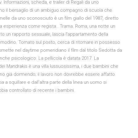
. Informazioni, scheda, e trailer di Regali da uno
tano il bersaglio di un ambiguo compagno di scuola che
le da uno sconosciuto è un film giallo del 1987, diretto
ica esperienza come regista.. Trama. Roma, una notte un
 un rapporto sessuale, lascia l'appartamento della
omodino. Tornato sul posto, cerca di ritornare in possesso
mette nel daytime pomeridiano il film dal titolo Sedotta da
nche psicologico. La pellicola è datata 2017. La
ei Mandrakis è una villa lussuosissima, i due bambini che
nno già dormendo; il lavoro non dovrebbe essere affatto
a a squillare e dall'altra parte della linea un uomo si
bia controllato di recente i bambini.