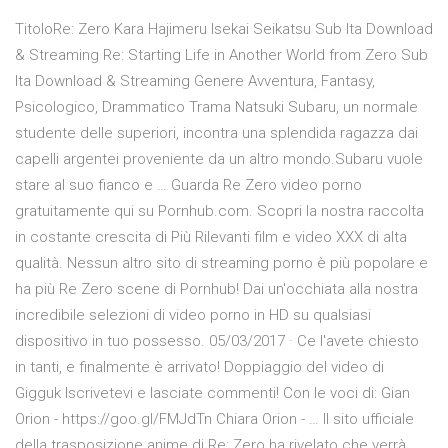
TitoloRe: Zero Kara Hajimeru Isekai Seikatsu Sub Ita Download
& Streaming Re: Starting Life in Another World from Zero Sub
Ita Download & Streaming Genere Avventura, Fantasy,
Psicologico, Drammatico Trama Natsuki Subaru, un normale
studente delle superiori, incontra una splendida ragazza dai
capelli argentei proveniente da un altro mondo.Subaru vuole
stare al suo fianco e … Guarda Re Zero video porno
gratuitamente qui su Pornhub.com. Scopri la nostra raccolta
in costante crescita di Più Rilevanti film e video XXX di alta
qualità. Nessun altro sito di streaming porno è più popolare e
ha più Re Zero scene di Pornhub! Dai un'occhiata alla nostra
incredibile selezioni di video porno in HD su qualsiasi
dispositivo in tuo possesso. 05/03/2017 · Ce l'avete chiesto
in tanti, e finalmente è arrivato! Doppiaggio del video di
Gigguk Iscrivetevi e lasciate commenti! Con le voci di: Gian
Orion - https://goo.gl/FMJdTn Chiara Orion - … Il sito ufficiale
della trasposizione anime di Re: Zero ha rivelato che verrà