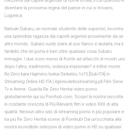
mezzelfa dai capelli argentati di nome Emilia, il cui obiettivo è
diventare la prossima regina del paese in cui si trovano,
Lugunica.
Natsuki Subaru, un normale studente delle superiori, incontra
una splendida ragazza dai capelli argentei proveniente da un
altro mondo. Subaru vuole stare al suo fianco e aiutarla, ma il
fardello che lei porta è ben oltre qualsiasi cosa Subaru
immagini. I due sono messi di fronte ad attacchi di mostri uno
dopo l altro, tradimento, violenza irrazionale? e infine morte.
Re:Zero kara Hajimeru Isekai Seikatsu 1x13 [Sub-ITA] in
Streaming Online HD ITA | ilgeniodellostreaming.pl| Film Serie
Tv e Anime. Guarda Re Zero Hentai video porno
gratuitamente qui su Pornhub.com. Scopri la nostra raccolta
in costante crescita di Più Rilevanti film e video XXX di alta
qualità. Nessun altro sito di streaming porno è più popolare e
ha più Re Zero Hentai scene di Pornhub! Dai un'occhiata alla
nostra incredibile selezioni di video porno in HD su qualsiasi