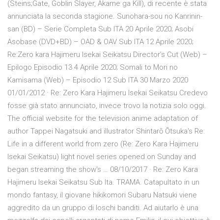
(Steins;Gate, Goblin Slayer, Akame ga Kill), di recente è stata
annunciata la seconda stagione. Sunohara-sou no Kanrinin-
san (BD) – Serie Completa Sub ITA 20 Aprile 2020; Asobi
Asobase (DVD+BD) – OAD & OAV Sub ITA 12 Aprile 2020;
Re:Zero kara Hajimeru Isekai Seikatsu Director’s Cut (Web) –
Epilogo Episodio 13 4 Aprile 2020; Somali to Mori no
Kamisama (Web) – Episodio 12 Sub ITA 30 Marzo 2020
01/01/2012 · Re: Zero Kara Hajimeru Isekai Seikatsu Credevo
fosse già stato annunciato, invece trovo la notizia solo oggi.
The official website for the television anime adaptation of
author Tappei Nagatsuki and illustrator Shintarō Ōtsuka's Re:
Life in a different world from zero (Re: Zero Kara Hajimeru
Isekai Seikatsu) light novel series opened on Sunday and
began streaming the show's … 08/10/2017 · Re: Zero Kara
Hajimeru Isekai Seikatsu Sub Ita. TRAMA. Catapultato in un
mondo fantasy, il giovane hikikomori Subaru Natsuki viene
aggredito da un gruppo di loschi banditi. Ad aiutarlo è una