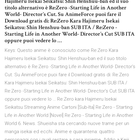
Hajimeru Isekai Seikatsu: Shin Henshuu-ban ed il suo
titolo alternativo è Re:Zero -Starting Life in Another
World- Director’s Cut. Su AnimeForce puoi fare il
Download gratis di: Re:Zero Kara Hajimeru Isekai
Seikatsu: Shin Henshuu-ban SUB ITA / Re:Zero -
Starting Life in Another World- Director’s Cut SUB ITA
oppure puoi vedere lo …
Keys: Questo anime è conosciuto come Re:Zero Kara
Hajimeru Isekai Seikatsu: Shin Henshuu-ban ed il suo titolo
alternativo è Re:Zero -Starting Life in Another World- Director’s
Cut. Su AnimeForce puoi fare il Download gratis di: Re:Zero
Kara Hajimeru Isekai Seikatsu: Shin Henshuu-ban SUB ITA /
Re:Zero -Starting Life in Another World- Director’s Cut SUB ITA
oppure puoi vedere lo … Re:Zero kara Hajimeru Isekai
Seikatsu Streaming Anime Cartoni [Sub-Ita] Re:Zero - Starting
Life in Another World [Novel] Re:Zero - Starting Life in Another
World 6. News. Shueisha sta cercando nuove trame per un
manga isekai ed ecchi. Anime e quarantena: quattro
personaggi con i quali restare a casa insieme. Addio a Keiji