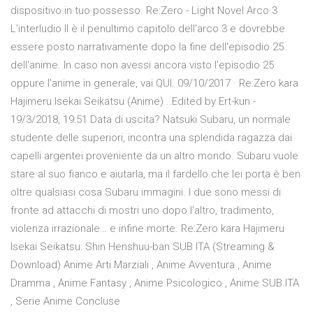
dispositivo in tuo possesso. Re:Zero - Light Novel Arco 3
L'interludio II è il penultimo capitolo dell'arco 3 e dovrebbe
essere posto narrativamente dopo la fine dell'episodio 25
dell'anime. In caso non avessi ancora visto l'episodio 25
oppure l'anime in generale, vai QUI. 09/10/2017 · Re:Zero kara
Hajimeru Isekai Seikatsu (Anime) ..Edited by Ert-kun -
19/3/2018, 19:51 Data di uscita? Natsuki Subaru, un normale
studente delle superiori, incontra una splendida ragazza dai
capelli argentei proveniente da un altro mondo. Subaru vuole
stare al suo fianco e aiutarla, ma il fardello che lei porta è ben
oltre qualsiasi cosa Subaru immagini. I due sono messi di
fronte ad attacchi di mostri uno dopo l’altro, tradimento,
violenza irrazionale… e infine morte. Re:Zero kara Hajimeru
Isekai Seikatsu: Shin Henshuu-ban SUB ITA (Streaming &
Download) Anime Arti Marziali , Anime Avventura , Anime
Dramma , Anime Fantasy , Anime Psicologico , Anime SUB ITA
, Serie Anime Concluse